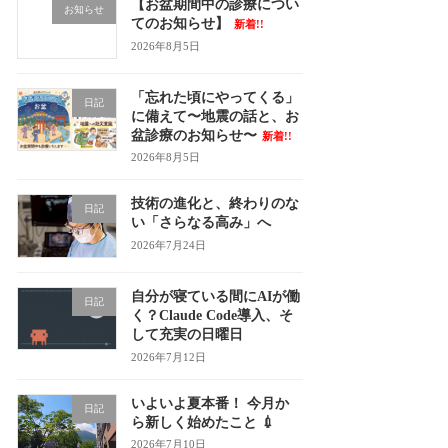
【お盆期間中の診療につい
お知らせ
てのお知らせ】
新着!!
2026年8月5日
「忘れた頃にやってくる」
日記
に備えて〜地震の話と、お
盆診療のお知らせ〜
新着!!
2026年8月5日
技術の進化と、終わりのな
日記
い「さらなる高み」へ
2026年7月24日
自分が寝ている間にAIが働
日記
く？Claude Code導入、そ
して充実の日曜日
2026年7月12日
いよいよ夏本番！ 今月か
日記
ら新しく始めたこと 💉
2026年7月10日