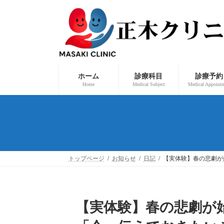
コ
ナ
ン
ビ
テ
ゲ
ン
ー
ツ
シ
へ
ョ
ス
ン
キ
に
ッ
移
ホーム
診療科目
診療予約
プ
動
Home
Medical Subject
Medical Appoint
トップページ
お知らせ
日記
【実体験】春の悲劇が
【実体験】春の悲劇が