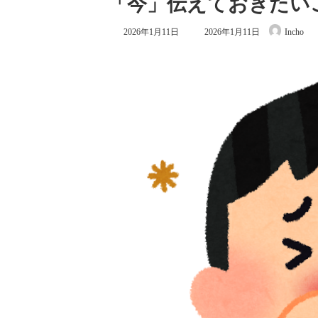
「今」伝えておきたい
最
2026年1月11日
2026年1月11日
Incho
終
更
新
日
時
: