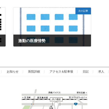
次の記事
激動の医療情勢
2026年1月20日
お知らせ
医院詳細
アクセス＆駐車場
日記
求人
カ
ラ
ム
リ
ン
ク