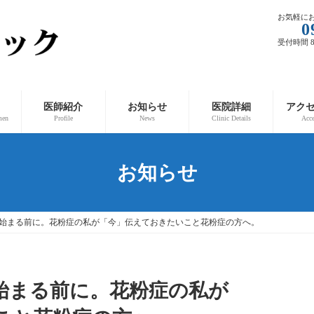
お気軽に
0
受付時間 8:
医師紹介
お知らせ
医院詳細
アク
men
Profile
News
Clinic Details
Acc
お知らせ
始まる前に。花粉症の私が「今」伝えておきたいこと花粉症の方へ。
始まる前に。花粉症の私が