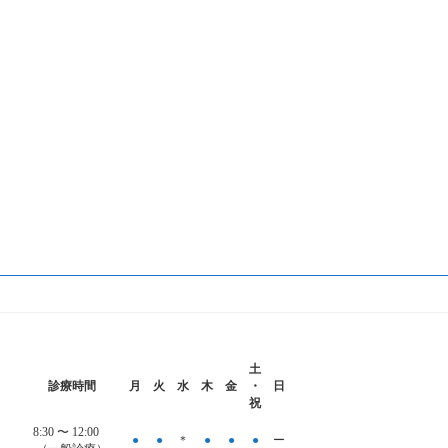
土
診療時間
月
火
水
木
金
・
日
祝
8:30 〜
12:00
●
●
＊
●
●
●
ー