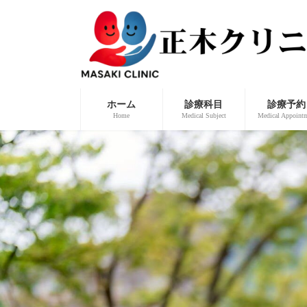
コ
ナ
ン
ビ
テ
ゲ
ン
ー
ツ
シ
へ
ョ
ス
ン
キ
に
ッ
移
ホーム
診療科目
診療予約
プ
動
Home
Medical Subject
Medical Appoint