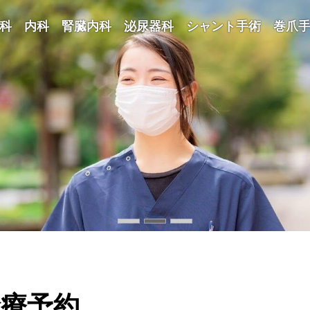
内科・外科を幅広くカバー
科 内科 腎臓内科 泌尿器科 シャント手術 巻爪
信頼されるクリニックを目指して
安心して頼れる地域のかかりつけ医
診療予約