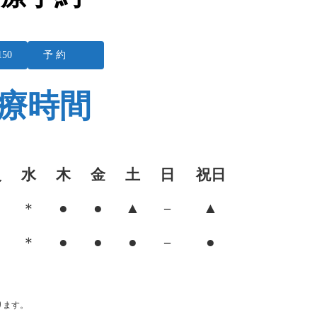
150
予 約
療時間
火
水
木
金
土
日
祝日
●
●
▲
▲
＊
－
●
●
●
●
＊
－
。
ります。