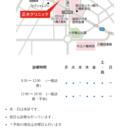
カ
土
ラ
診療時間
月
火
水
木
金
・
日
ム
祝
リ
ン
8:30 〜
12:00
（一般診
●
●
＊
●
●
●
ー
ク
療）
12:00 〜 18:30 (一般診
●
●
＊
●
●
●
ー
療・手術)
水・日は休診です。
祝日も診療を行っています。
＊手術の場合は水曜日も行います