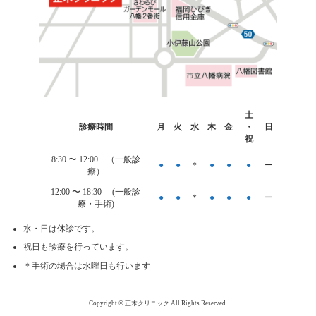
カ
土
ラ
診療時間
月
火
水
木
金
・
日
ム
祝
リ
ン
8:30 〜
12:00
（一般診
●
●
＊
●
●
●
ー
ク
療）
12:00 〜 18:30 (一般診
●
●
＊
●
●
●
ー
療・手術)
水・日は休診です。
祝日も診療を行っています。
＊手術の場合は水曜日も行います
Copyright © 正木クリニック All Rights Reserved.