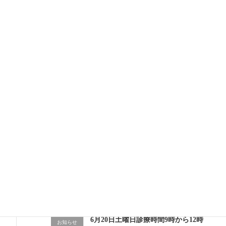
Claude Code導入、そして充実の日曜
日
2026年7月12日
いよいよ夏本番！ 今月から新しく始
日記
めたこと 💉
2026年7月10日
開業10か月目に突入！「勤務医」と
日記
「開業医」の忙しさの違い
2026年7月1日
6月もあっという間！成長の1か月
日記
2026年6月30日
6月20日土曜日診療時間9時から12時
お知らせ