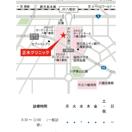
カ
土
ラ
診療時間
月
火
水
木
金
・
日
ム
祝
リ
ン
8:30 〜
12:00
（一般診
●
●
＊
●
●
●
ー
ク
療）