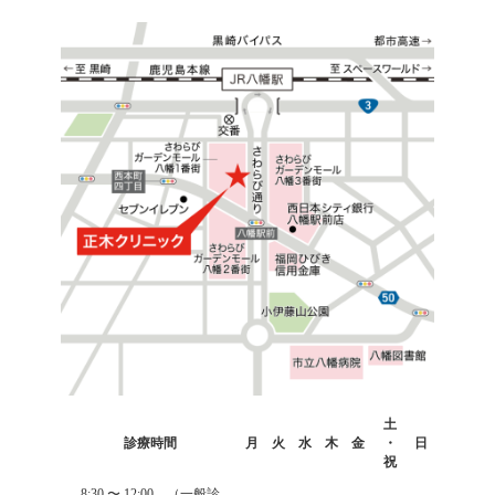
カ
土
ラ
診療時間
月
火
水
木
金
・
日
ム
祝
リ
ン
8:30 〜
12:00
（一般診