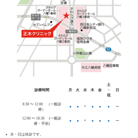
カ
土
ラ
診療時間
月
火
水
木
金
・
日
ム
祝
リ
ン
8:30 〜
12:00
（一般診
●
●
＊
●
●
●
ー
ク
療）
12:00 〜 18:30 (一般診
●
●
＊
●
●
●
ー
療・手術)
水・日は休診です。