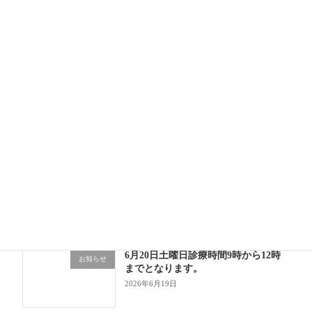
いよいよ夏本番！ 今月から新しく始
日記
めたこと 💉
2026年7月10日
開業10か月目に突入！「勤務医」と
日記
「開業医」の忙しさの違い
2026年7月1日
6月もあっという間！成長の1か月
日記
2026年6月30日
6月20日土曜日診療時間9時から12時
お知らせ
までとなります。
2026年6月19日