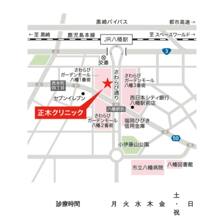
カ
土
ラ
診療時間
月
火
水
木
金
・
日
ム
祝
リ