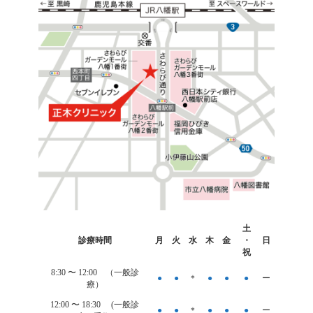
カ
土
ラ
診療時間
月
火
水
木
金
・
日
ム
祝
リ
ン
8:30 〜
12:00
（一般診
●
●
＊
●
●
●
ー
ク
療）
12:00 〜 18:30 (一般診
●
●
＊
●
●
●
ー