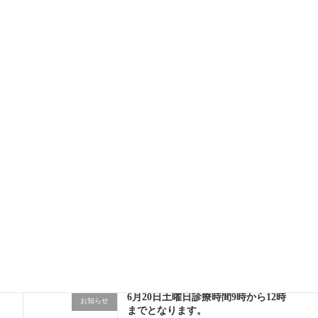
日
2026年7月12日
いよいよ夏本番！ 今月から新しく始
日記
めたこと 💉
2026年7月10日
開業10か月目に突入！「勤務医」と
日記
「開業医」の忙しさの違い
2026年7月1日
6月もあっという間！成長の1か月
日記
2026年6月30日
6月20日土曜日診療時間9時から12時
お知らせ
までとなります。