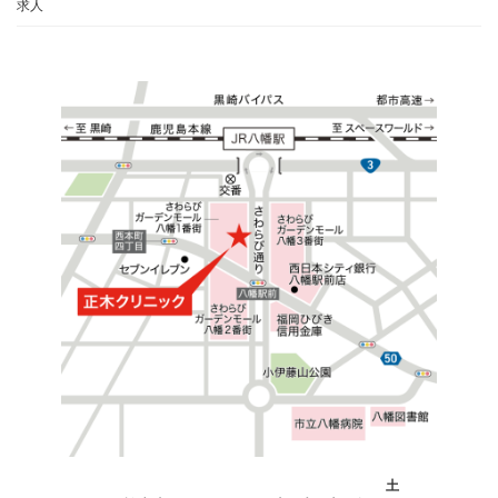
求人
カ
土
ラ