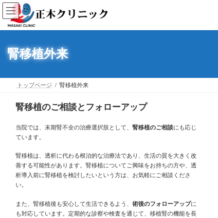
コ
ナ
ン
ビ
テ
ゲ
ン
ー
ツ
シ
へ
ョ
腎移植外来
ス
ン
キ
に
ッ
移
プ
動
トップページ
腎移植外来
腎移植のご相談とフォローアップ
当院では、末期腎不全の治療選択肢として、
腎移植のご相談
にも応じ
ています。
腎移植は、透析に代わる根治的な治療法であり、生活の質を大きく改
善する可能性があります。腎移植についてご興味をお持ちの方や、透
析導入前に腎移植を検討したいという方は、お気軽にご相談くださ
い。
また、腎移植後も安心して生活できるよう、
術後のフォローアップ
に
も対応しています。定期的な診察や検査を通じて、移植腎の機能を長