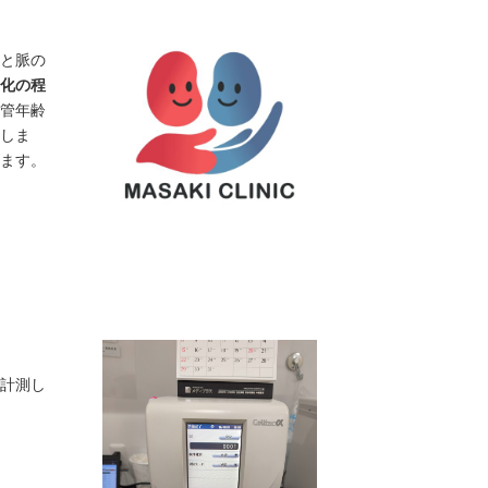
と脈の
化の程
管年齢
しま
ます。
計測し