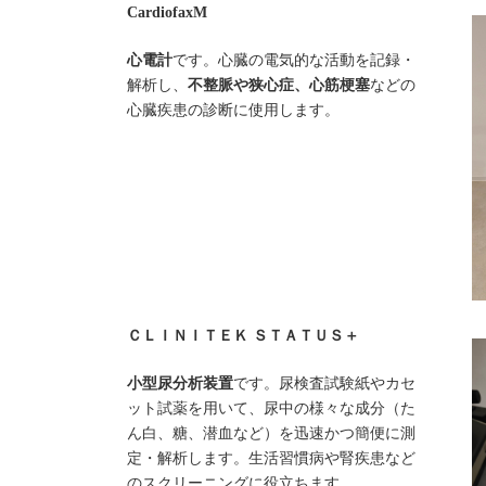
CardiofaxM
心電計
です。心臓の電気的な活動を記録・
解析し、
不整脈や狭心症、心筋梗塞
などの
心臓疾患の診断に使用します。
ＣＬＩＮＩＴＥＫ ＳＴＡＴＵＳ＋
小型尿分析装置
です。尿検査試験紙やカセ
ット試薬を用いて、尿中の様々な成分（た
ん白、糖、潜血など）を迅速かつ簡便に測
定・解析します。生活習慣病や腎疾患など
のスクリーニングに役立ちます。