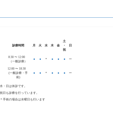
土
診療時間
月
火
水
木
金
・
日
祝
8:30 〜
12:00
●
●
＊
●
●
●
ー
（一般診療）
12:00 〜 18:30
(一般診療・手
●
●
＊
●
●
●
ー
術)
水・日は休診です。
祝日も診療を行っています。
＊手術の場合は水曜日も行います