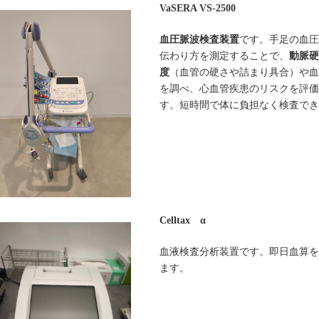
VaSERA VS-2500
血圧脈波検査装置
です。手足の血圧
伝わり方を測定することで、
動脈硬
度
（血管の硬さや詰まり具合）や血
を調べ、心血管疾患のリスクを評価
す。短時間で体に負担なく検査でき
Celltax α
血液検査分析装置です。即日血算を
ます。