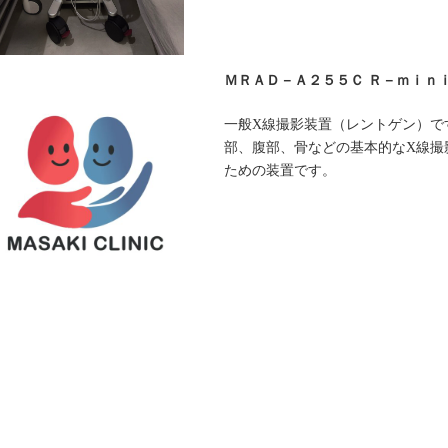
ＭＲＡＤ－Ａ２５５Ｃ Ｒ－ｍｉｎ
一般X線撮影装置（レントゲン）で
部、腹部、骨などの基本的なX線撮
ための装置です。