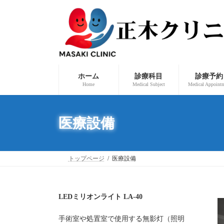
コ
ナ
ン
ビ
テ
ゲ
ン
ー
ツ
シ
へ
ョ
ス
ン
キ
に
ッ
移
ホーム
診療科目
診療予約
プ
動
Home
Medical Subject
Medical Appoint
医療設備
トップページ
医療設備
LEDミリオンライト LA-40
手術室や処置室で使用する無影灯（照明