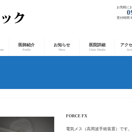
お気軽に
0
受付時間 8:
医師紹介
お知らせ
医院詳細
アク
men
Profile
News
Clinic Details
Acc
FORCE FX
電気メス（高周波手術装置）です。