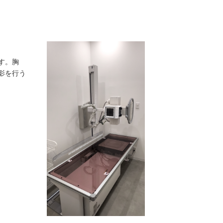
ｉ
す。胸
影を行う